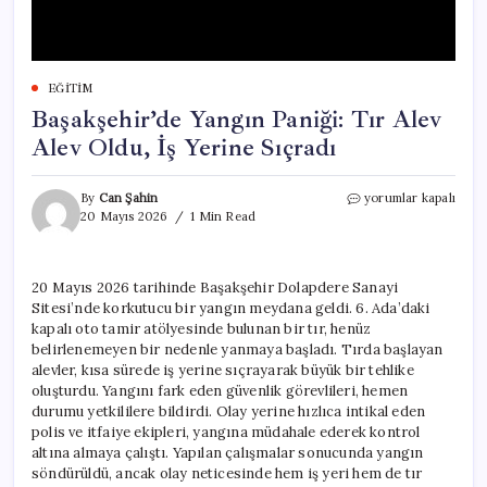
EĞITIM
Başakşehir’de Yangın Paniği: Tır Alev
Alev Oldu, İş Yerine Sıçradı
Başakşehir’de
By
Can Şahin
yorumlar kapalı
Yangın
20 Mayıs 2026
1 Min Read
Paniği:
Tır
Alev
20 Mayıs 2026 tarihinde Başakşehir Dolapdere Sanayi
Alev
Sitesi’nde korkutucu bir yangın meydana geldi. 6. Ada’daki
Oldu,
İş
kapalı oto tamir atölyesinde bulunan bir tır, henüz
Yerine
belirlenemeyen bir nedenle yanmaya başladı. Tırda başlayan
Sıçradı
alevler, kısa sürede iş yerine sıçrayarak büyük bir tehlike
için
oluşturdu. Yangını fark eden güvenlik görevlileri, hemen
durumu yetkililere bildirdi. Olay yerine hızlıca intikal eden
polis ve itfaiye ekipleri, yangına müdahale ederek kontrol
altına almaya çalıştı. Yapılan çalışmalar sonucunda yangın
söndürüldü, ancak olay neticesinde hem iş yeri hem de tır