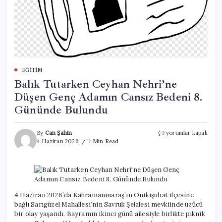
EĞITIM
Balık Tutarken Ceyhan Nehri’ne
Düşen Genç Adamın Cansız Bedeni 8.
Gününde Bulundu
Balık
By
Can Şahin
yorumlar kapalı
Tutarken
4 Haziran 2026
1 Min Read
Ceyhan
Nehri’ne
Düşen
Genç
Adamın
Cansız
4 Haziran 2026’da Kahramanmaraş’ın Onikişubat ilçesine
Bedeni
bağlı Sarıgüzel Mahallesi’nin Savruk Şelalesi mevkiinde üzücü
8.
bir olay yaşandı. Bayramın ikinci günü ailesiyle birlikte piknik
Gününde