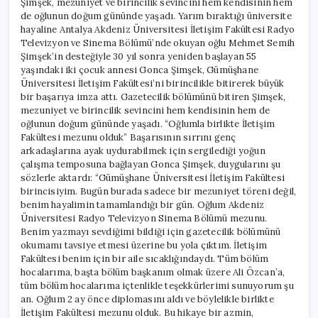
Şimşek, mezuniyet ve birincilik sevincini hem kendisinin hem
de oğlunun doğum gününde yaşadı. Yarım bıraktığı üniversite
hayaline Antalya Akdeniz Üniversitesi İletişim Fakültesi Radyo
Televizyon ve Sinema Bölümü’nde okuyan oğlu Mehmet Semih
Şimşek’in desteğiyle 30 yıl sonra yeniden başlayan 55
yaşındaki iki çocuk annesi Gonca Şimşek, Gümüşhane
Üniversitesi İletişim Fakültesi’ni birincilikle bitirerek büyük
bir başarıya imza attı. Gazetecilik bölümünü bitiren Şimşek,
mezuniyet ve birincilik sevincini hem kendisinin hem de
oğlunun doğum gününde yaşadı. “Oğlumla birlikte İletişim
Fakültesi mezunu olduk” Başarısının sırrını genç
arkadaşlarına ayak uydurabilmek için sergilediği yoğun
çalışma temposuna bağlayan Gonca Şimşek, duygularını şu
sözlerle aktardı: “Gümüşhane Üniversitesi İletişim Fakültesi
birincisiyim. Bugün burada sadece bir mezuniyet töreni değil,
benim hayalimin tamamlandığı bir gün. Oğlum Akdeniz
Üniversitesi Radyo Televizyon Sinema Bölümü mezunu.
Benim yazmayı sevdiğimi bildiği için gazetecilik bölümünü
okumamı tavsiye etmesi üzerine bu yola çıktım. İletişim
Fakültesi benim için bir aile sıcaklığındaydı. Tüm bölüm
hocalarıma, başta bölüm başkanım olmak üzere Ali Özcan’a,
tüm bölüm hocalarıma içtenlikle teşekkürlerimi sunuyorum şu
an. Oğlum 2 ay önce diplomasını aldı ve böylelikle birlikte
İletişim Fakültesi mezunu olduk. Bu hikaye bir azmin,