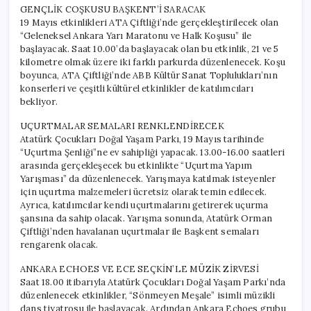
GENÇLİK COŞKUSU BAŞKENT’İ SARACAK
19 Mayıs etkinlikleri ATA Çiftliği’nde gerçekleştirilecek olan
“Geleneksel Ankara Yarı Maratonu ve Halk Koşusu” ile
başlayacak. Saat 10.00’da başlayacak olan bu etkinlik, 21 ve 5
kilometre olmak üzere iki farklı parkurda düzenlenecek. Koşu
boyunca, ATA Çiftliği’nde ABB Kültür Sanat Toplulukları’nın
konserleri ve çeşitli kültürel etkinlikler de katılımcıları
bekliyor.
UÇURTMALAR SEMALARI RENKLENDİRECEK
Atatürk Çocukları Doğal Yaşam Parkı, 19 Mayıs tarihinde
“Uçurtma Şenliği”ne ev sahipliği yapacak. 13.00-16.00 saatleri
arasında gerçekleşecek bu etkinlikte “Uçurtma Yapım
Yarışması” da düzenlenecek. Yarışmaya katılmak isteyenler
için uçurtma malzemeleri ücretsiz olarak temin edilecek.
Ayrıca, katılımcılar kendi uçurtmalarını getirerek uçurma
şansına da sahip olacak. Yarışma sonunda, Atatürk Orman
Çiftliği’nden havalanan uçurtmalar ile Başkent semaları
rengarenk olacak.
ANKARA ECHOES VE ECE SEÇKİN’LE MÜZİK ZİRVESİ
Saat 18.00 itibarıyla Atatürk Çocukları Doğal Yaşam Parkı’nda
düzenlenecek etkinlikler, “Sönmeyen Meşale” isimli müzikli
dans tiyatrosu ile başlayacak. Ardından Ankara Echoes grubu