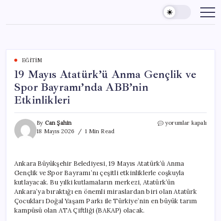
Skip
to
content
EĞITIM
19 Mayıs Atatürk’ü Anma Gençlik ve
Spor Bayramı’nda ABB’nin
Etkinlikleri
19
By
Can Şahin
yorumlar kapalı
Mayıs
18 Mayıs 2026
1 Min Read
Atatürk’ü
Anma
Gençlik
Ankara Büyükşehir Belediyesi, 19 Mayıs Atatürk’ü Anma
ve
Gençlik ve Spor Bayramı’nı çeşitli etkinliklerle coşkuyla
Spor
Bayramı’nda
kutlayacak. Bu yılki kutlamaların merkezi, Atatürk’ün
ABB’nin
Ankara’ya bıraktığı en önemli miraslardan biri olan Atatürk
Etkinlikleri
Çocukları Doğal Yaşam Parkı ile Türkiye’nin en büyük tarım
için
kampüsü olan ATA Çiftliği (BAKAP) olacak.